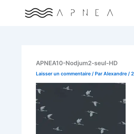
Aller
au
contenu
APNEA10-Nodjum2-seul-HD
Laisser un commentaire
/ Par
Alexandre
/
2