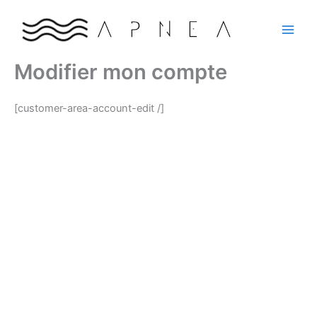
Aller
au
contenu
Modifier mon compte
[customer-area-account-edit /]