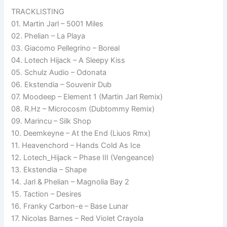
TRACKLISTING
01. Martin Jarl – 5001 Miles
02. Phelian – La Playa
03. Giacomo Pellegrino – Boreal
04. Lotech Hijack – A Sleepy Kiss
05. Schulz Audio – Odonata
06. Ekstendia – Souvenir Dub
07. Moodeep – Element 1 (Martin Jarl Remix)
08. R.Hz – Microcosm (Dubtommy Remix)
09. Marincu – Silk Shop
10. Deemkeyne – At the End (Liuos Rmx)
11. Heavenchord – Hands Cold As Ice
12. Lotech_Hijack – Phase III (Vengeance)
13. Ekstendia – Shape
14. Jarl & Phelian – Magnolia Bay 2
15. Taction – Desires
16. Franky Carbon-e – Base Lunar
17. Nicolas Barnes – Red Violet Crayola