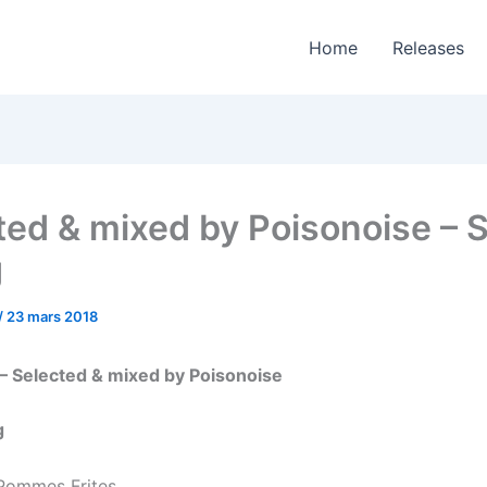
Home
Releases
ted & mixed by Poisonoise – S
g
/
23 mars 2018
– Selected & mixed by Poisonoise
g
 Pommes Frites