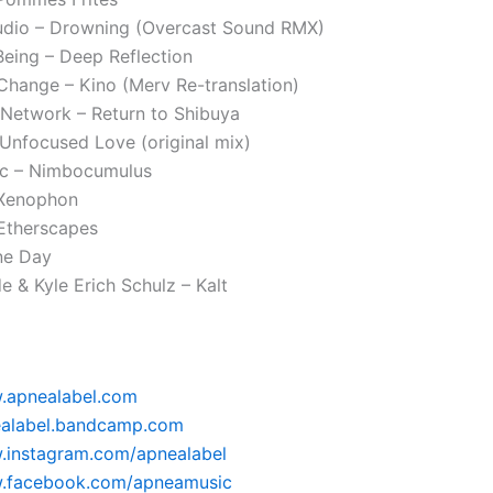
udio – Drowning (Overcast Sound RMX)
 Being – Deep Reflection
 Change – Kino (Merv Re-translation)
Network – Return to Shibuya
 Unfocused Love (original mix)
ic – Nimbocumulus
 Xenophon
 Etherscapes
ne Day
e & Kyle Erich Schulz – Kalt
w.apnealabel.com
nealabel.bandcamp.com
.instagram.com/apnealabel
w.facebook.com/apneamusic