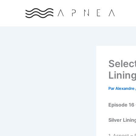
Aller
au
contenu
Selec
Linin
Par
Alexandre
Episode 16 
Silver Linin
1. Aspect –