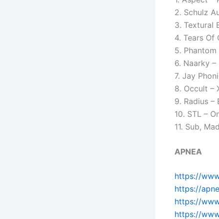
2. Schulz A
3. Textural
4. Tears Of
5. Phantom 
6. Naarky –
7. Jay Phon
8. Occult –
9. Radius –
10. STL – O
11. Sub, Mad
APNEA
https://ww
https://ap
https://www
https://ww